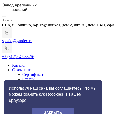
СПб, г. Колпино, б-р Трудящихся, дом 2, лит. А., пом. 13-Н, офи
spbzki@yandex.ru
+7 (812)-642-33-56
Каталог
О компании
Сертификаты
Статьи
Гарантии и возврат
Импортозамещение
Используя наш сайт, вы соглашаетесь, что мы
Услуги
можем хранить куки (cookies) в вашем
Резьбонакатные работы
браузере.
Токарные работы по металлу
Галерея
Фото
ЗАКРЫТЬ