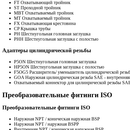
FT Охватывающий тройник
ST Проходной тройник
MBT Охватываемый тройник
MT Охватываемый тройник
FX Охватывающая крестовина
CP Крышка трубы
PH Шестиугольная головная заглушка
PHH Шестиугольная заглушка с полостью
Адаптеры цилиндрической резьбы
P5ON Шестиугольная головная заглушка
HP5ON Шестиугольная заглушка с полостью
F5OG5 Расширитель/ уменьшитель цилиндрической резь
GOA Наружная цилиндрическая резьба SAE - внутренняя
Охватываемый коннектор для цилинрической резьбы SA
Преобразовательные фитинги ISO
Преобразовательные фитинги ISO
Наружная NPT / коническая наружная BSP
Наружная NPT / наружная BSPP
Внутренняя NPT / коническая наружная BSP