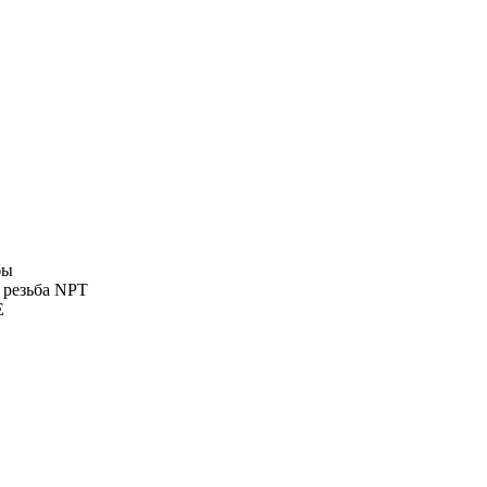
бы
 резьба NPT
E