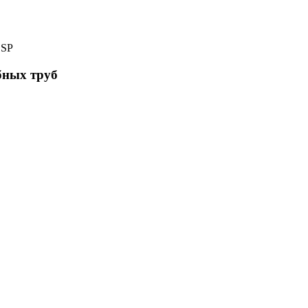
BSP
бных труб