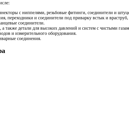
исле:
некторы с ниппелями, резьбовые фитинги, соединители и штуцеры
, переходники и соединители под приварку встык и враструб, 
ланцевые соединители.
 а также детали для высоких давлений и систем с чистыми газам
одов и измерительного оборудования.
иварные соединения.
ра