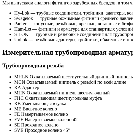
Мы выпускаем аналоги фитингов зарубежных брендов, в том ч
Hy-Lok — трубные соединители, тройники, адаптеры, кон
Swagelok — трубные обжимные фитинги среднего давления
Parker — конусные, резьбовые, врезные, вставные и безф
Ham-Let — фитинги и арматура для стандартных условий,
S-LOK — трубные и резьбовые соединения для трубопров
Unilok — резьбовые адаптеры, тройники, обжимные и пр
Измерительная трубопроводная армату
Трубопроводная резьба
MHLN Охватываемый шестиугольный длинный ниппель
MCN Охватываемый ниппель с резьбой по всей длине
RA Адаптер
MHN Охватываемый ниппель шестиугольный
FHC Охватывающая шестиугольная муфта
RB Уменьшающая втулка
ME Ввертное колено
FE Навертываемое колено
FVE Навертываемое колено 45°
SE Проходное колено
SVE Проходное колено 45°