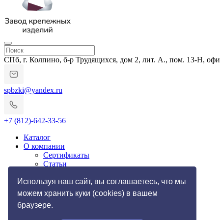
СПб, г. Колпино, б-р Трудящихся, дом 2, лит. А., пом. 13-Н, офи
spbzki@yandex.ru
+7 (812)-642-33-56
Каталог
О компании
Сертификаты
Статьи
Гарантии и возврат
Импортозамещение
Используя наш сайт, вы соглашаетесь, что мы
Услуги
можем хранить куки (cookies) в вашем
Резьбонакатные работы
браузере.
Токарные работы по металлу
Галерея