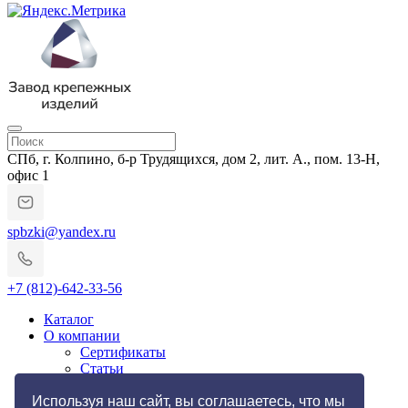
СПб, г. Колпино, б-р Трудящихся, дом 2, лит. А., пом. 13-Н,
офис 1
spbzki@yandex.ru
+7 (812)-642-33-56
Каталог
О компании
Сертификаты
Статьи
Гарантии и возврат
Импортозамещение
Используя наш сайт, вы соглашаетесь, что мы