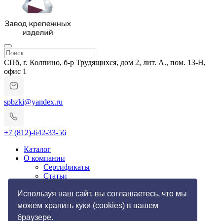
СПб, г. Колпино, б-р Трудящихся, дом 2, лит. А., пом. 13-Н,
офис 1
spbzki@yandex.ru
+7 (812)-642-33-56
Каталог
О компании
Сертификаты
Статьи
Гарантии и возврат
Импортозамещение
Используя наш сайт, вы соглашаетесь, что мы
Услуги
можем хранить куки (cookies) в вашем
Резьбонакатные работы
браузере.
Токарные работы по металлу